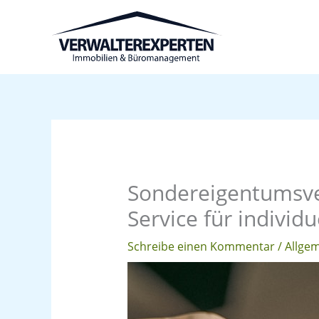
Zum
Inhalt
springen
Sondereigentumsver
Service für individ
Schreibe einen Kommentar
/
Allge