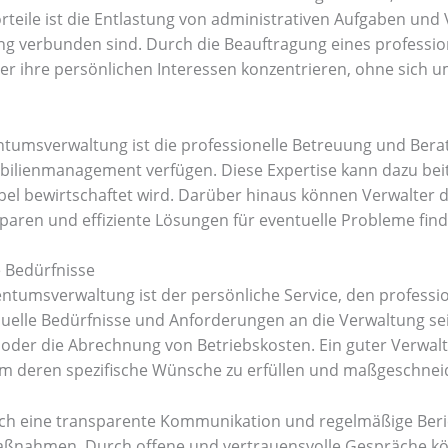
teile ist die Entlastung von administrativen Aufgaben und V
 verbunden sind. Durch die Beauftragung eines profession
er ihre persönlichen Interessen konzentrieren, ohne sich u
entumsverwaltung ist die professionelle Betreuung und Bera
bilienmanagement verfügen. Diese Expertise kann dazu beit
abel bewirtschaftet wird. Darüber hinaus können Verwalter 
sparen und effiziente Lösungen für eventuelle Probleme find
e Bedürfnisse
entumsverwaltung ist der persönliche Service, den professi
duelle Bedürfnisse und Anforderungen an die Verwaltung sein
 oder die Abrechnung von Betriebskosten. Ein guter Verwal
 deren spezifische Wünsche zu erfüllen und maßgeschnei
uch eine transparente Kommunikation und regelmäßige Beri
aßnahmen. Durch offene und vertrauensvolle Gespräche k