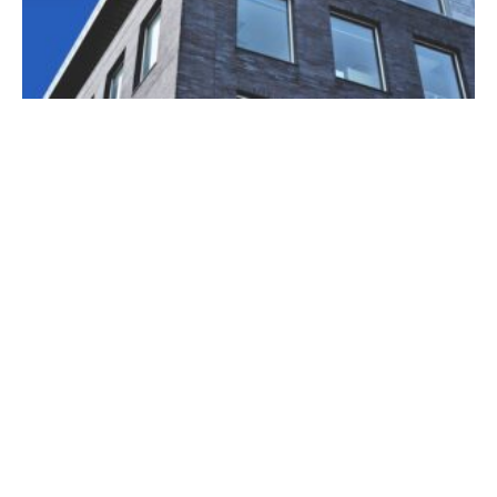
Baden-Württembergische
Immobilienverwaltung: Rechtliche
Herausforderungen und Lösungsansätze
31. Dezember 2025
Keine Kommentare
Weiterlesen »